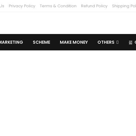
Us
Privacy Policy
Terms & Condition
Refund Policy
Shipping Pol
MARKETING
SCHEME
MAKE MONEY
OTHERS