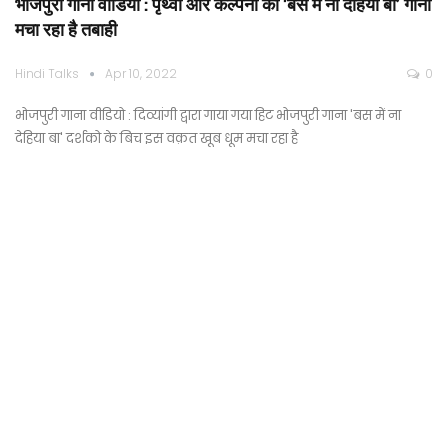
भोजपुरी गाना वीडियो : पृथ्वी और कल्पना का ‘बस में ना देहिया बा’ गाना
मचा रहा है तबाही
Hindi Talks
Apr 10, 2022
0
भोजपुरी गाना वीडियो : दिव्यांगी द्वारा गाया गया हिट भोजपुरी गाना 'बस में ना
देहिया बा' दर्शको के बिच इस वक़त खूब धूम मचा रहा है