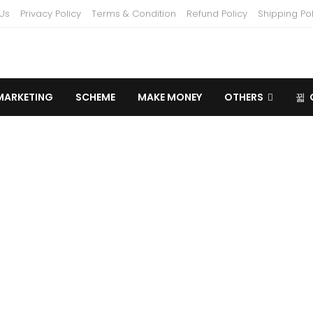
Us
Privacy Policy
Terms & Condition
Refund Policy
Shipping Pol
MARKETING
SCHEME
MAKE MONEY
OTHERS