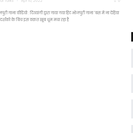
di Talks
Apr 10, 2022
0
पुरी गाना वीडियो : दिव्यांगी द्वारा गाया गया हिट भोजपुरी गाना 'बस में ना देहिया
 दर्शको के बिच इस वक़त खूब धूम मचा रहा है