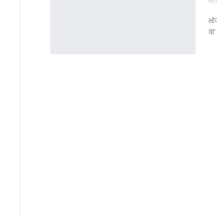
Hin
भोज
बा'