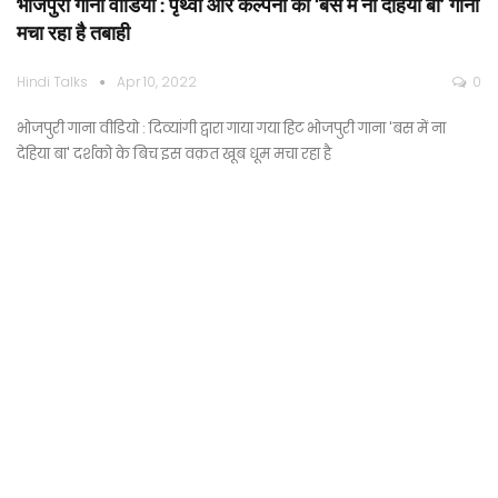
भोजपुरी गाना वीडियो : पृथ्वी और कल्पना का ‘बस में ना देहिया बा’ गाना
मचा रहा है तबाही
Hindi Talks
Apr 10, 2022
0
भोजपुरी गाना वीडियो : दिव्यांगी द्वारा गाया गया हिट भोजपुरी गाना 'बस में ना
देहिया बा' दर्शको के बिच इस वक़त खूब धूम मचा रहा है