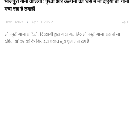
भोजपुरी गाना वीडियो : पृथ्वी और कल्पना का ‘बस में ना देहिया बा’ गाना
मचा रहा है तबाही
Hindi Talks
Apr 10, 2022
0
भोजपुरी गाना वीडियो : दिव्यांगी द्वारा गाया गया हिट भोजपुरी गाना 'बस में ना
देहिया बा' दर्शको के बिच इस वक़त खूब धूम मचा रहा है