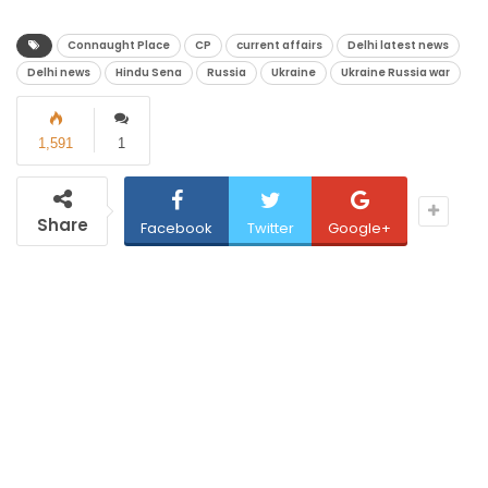
Connaught Place
CP
current affairs
Delhi latest news
Delhi news
Hindu Sena
Russia
Ukraine
Ukraine Russia war
1,591
1
Share
Facebook
Twitter
Google+