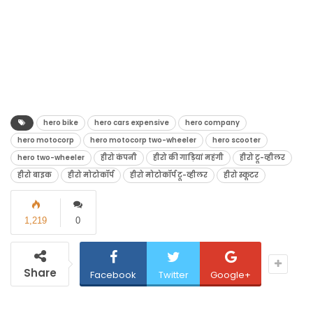
hero bike
hero cars expensive
hero company
hero motocorp
hero motocorp two-wheeler
hero scooter
hero two-wheeler
हीरो कंपनी
हीरो की गाड़ियां महंगी
हीरो टू-व्हीलर
हीरो बाइक
हीरो मोटोकॉर्प
हीरो मोटोकॉर्प टू-व्हीलर
हीरो स्कूटर
1,219
0
Share
Facebook
Twitter
Google+