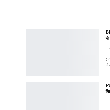
Bi
से
Hin
हीर
में
PM
मि
Hin