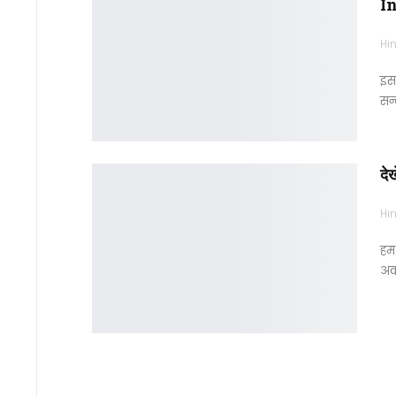
In
Hin
इस 
सन्
दे
Hin
हम 
अका