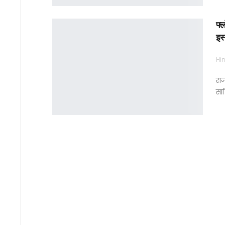
फ्ल
इस
Hin
राज
सा