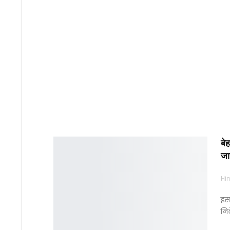
बे
जा
Hin
इस
नि