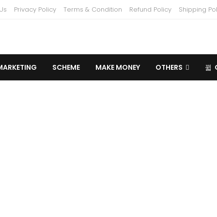
Us
Privacy Policy
Terms & Condition
Refund Policy
Shipping Pol
MARKETING
SCHEME
MAKE MONEY
OTHERS