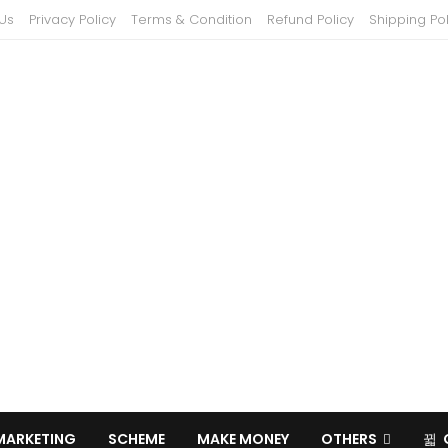
Us
Privacy Policy
Terms & Condition
Refund Policy
Shipping Pol
MARKETING
SCHEME
MAKE MONEY
OTHERS