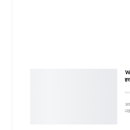
Wh
हर
Hin
अब
ज्य