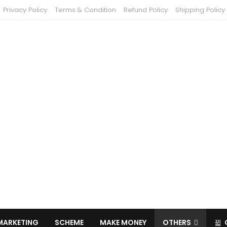
Privacy Policy
Terms & Condition
Refund Policy
Shipping Policy
MARKETING
SCHEME
MAKE MONEY
OTHERS