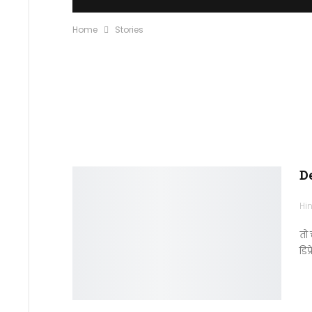
Home
Stories
De
Hin
तो 
डिप