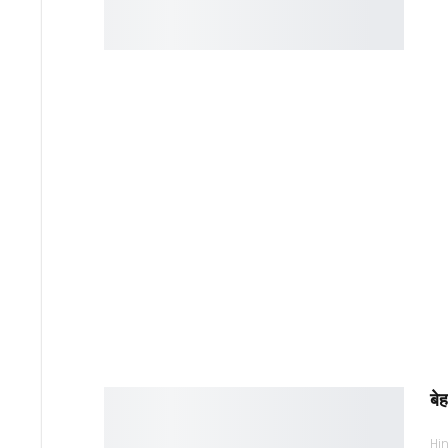
बे
Hin