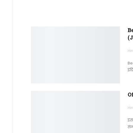
B
(
Hin
Be
इंड
Of
Hin
इस 
सन्