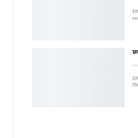
हम
PP
छा
Hin
इस 
लिए