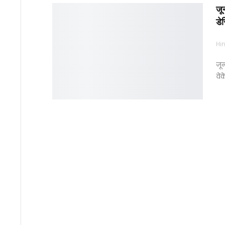
जून
डे
Hin
जून
वेक