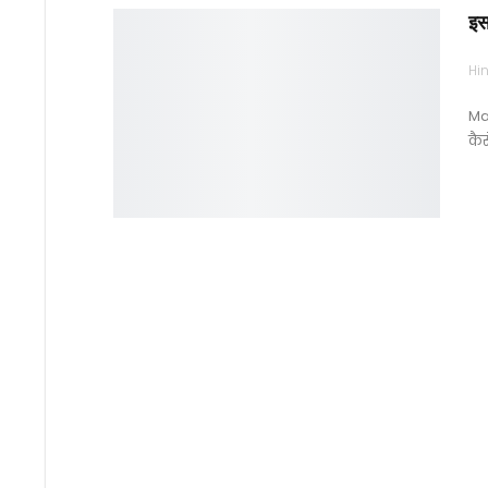
इस
Hin
Man
कैस