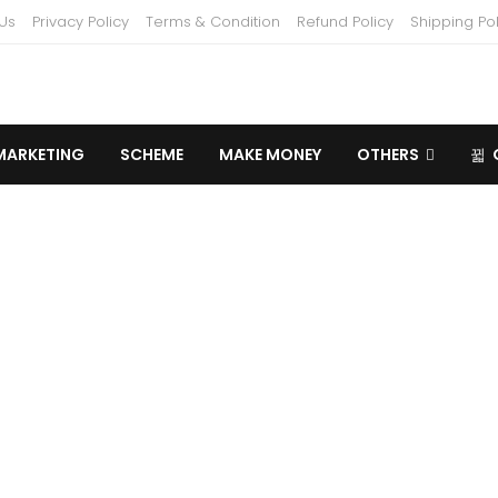
Us
Privacy Policy
Terms & Condition
Refund Policy
Shipping Pol
MARKETING
SCHEME
MAKE MONEY
OTHERS