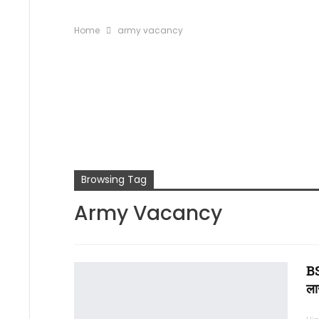
Home
army vacancy
Browsing Tag
Army Vacancy
BS
ला