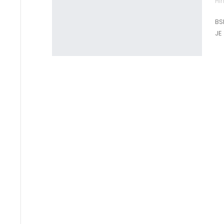
Hin
BSF
JE 