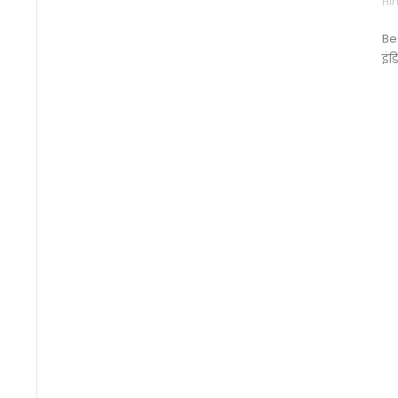
Hin
Be
इंड