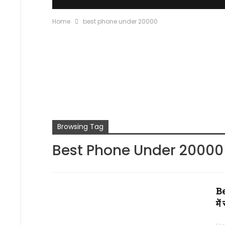
Home
best phone under 20000
Browsing Tag
Best Phone Under 20000
Be
मे