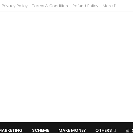
Privacy Policy
Terms & Condition
Refund Policy
More
MARKETING
SCHEME
MAKE MONEY
OTHERS