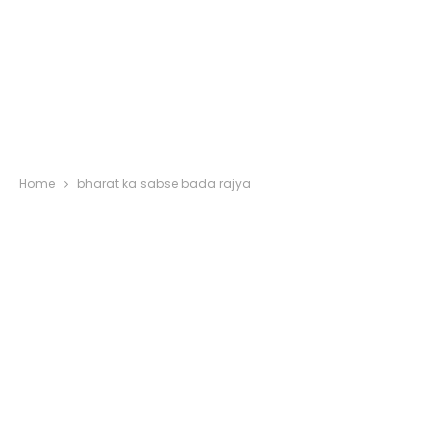
Home
bharat ka sabse bada rajya