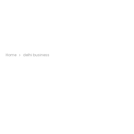
Home
delhi business