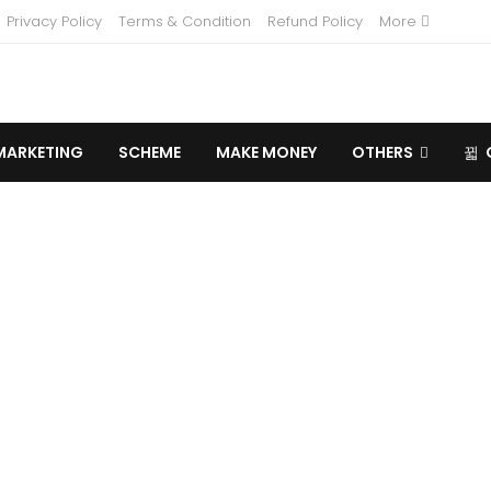
Privacy Policy
Terms & Condition
Refund Policy
More
MARKETING
SCHEME
MAKE MONEY
OTHERS