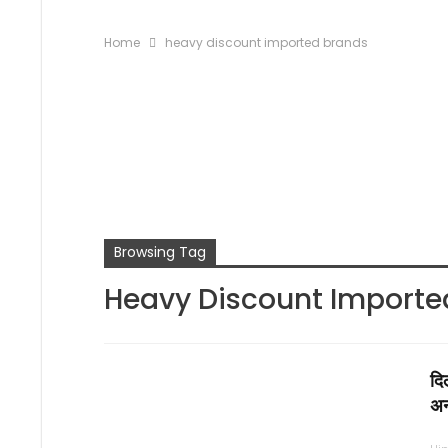
Home
heavy discount imported brands
Browsing Tag
Heavy Discount Importe
दि
अन