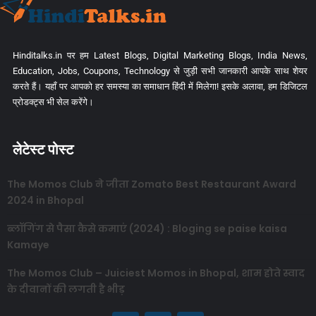
Hinditalks.in पर हम Latest Blogs, Digital Marketing Blogs, India News,
Education, Jobs, Coupons, Technology से जुड़ी सभी जानकारी आपके साथ शेयर
करते हैं। यहाँ पर आपको हर समस्या का समाधान हिंदी में मिलेगा! इसके अलावा, हम डिजिटल
प्रोडक्ट्स भी सेल करेंगे।
लेटेस्ट पोस्ट
The Momos Club ने जीता Zomato Best Restaurant Award
2024 in Bhopal
ब्लॉगिंग से पैसा कैसे कमाएं (2024) : Bloging se paise kaisa
Kamaye
The Momos Club – Juiciest Momos in Bhopal, शाम होते स्वाद
के दीवानों की लगती है भीड़