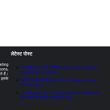
लेटेस्ट पोस्ट
eting
The Momos Club ने जीता Zomato Best Restaurant
pons,
Award 2024 in Bhopal
े हैं।
! इसके
ब्लॉगिंग से पैसा कैसे कमाएं (2024) : Bloging se paise
kaisa Kamaye
The Momos Club – Juiciest Momos in Bhopal, शाम
होते स्वाद के दीवानों की लगती है भीड़