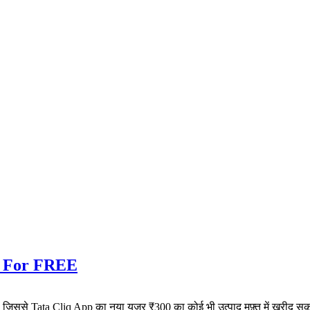
ng For FREE
ै जिससे Tata Cliq App का नया यूजर ₹300 का कोई भी उत्पाद मुफ़्त में खरीद स