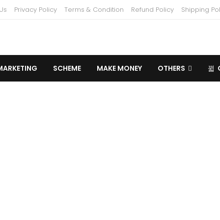
Us
Privacy Policy
Terms & Condition
Refund Policy
Shipping Pol
MARKETING
SCHEME
MAKE MONEY
OTHERS