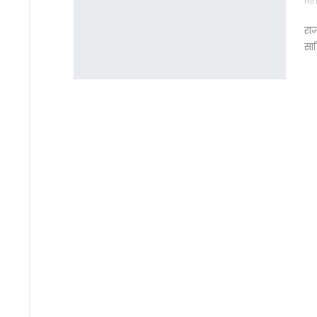
Hin
राज
सा