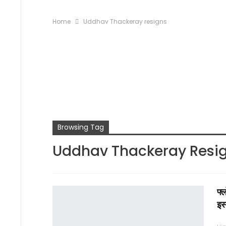
Home
Uddhav Thackeray resigns
Browsing Tag
Uddhav Thackeray Resi
फ्ल
इस