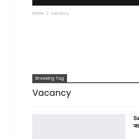
Home
vacancy
Browsing Tag
Vacancy
Sa
जल