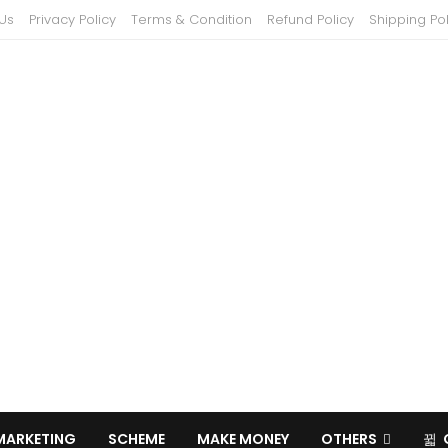
Us
Privacy Policy
Terms & Condition
Refund Policy
Shipping Pol
MARKETING
SCHEME
MAKE MONEY
OTHERS