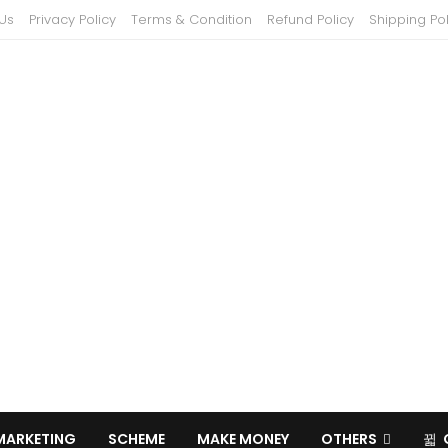
Us
Privacy Policy
Terms & Condition
Refund Policy
Shipping Pol
MARKETING
SCHEME
MAKE MONEY
OTHERS