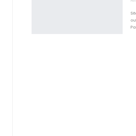
Hin
Si
out
Pa