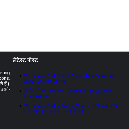
लेटेस्ट पोस्ट
eting
The Momos Club ने जीता Zomato Best Restaurant
pons,
Award 2024 in Bhopal
े हैं।
! इसके
ब्लॉगिंग से पैसा कैसे कमाएं (2024) : Bloging se paise
kaisa Kamaye
The Momos Club – Juiciest Momos in Bhopal, शाम
होते स्वाद के दीवानों की लगती है भीड़