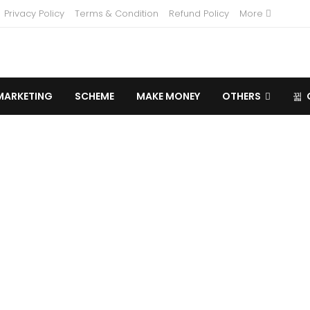
Privacy Policy
Terms & Condition
Refund Policy
More
MARKETING
SCHEME
MAKE MONEY
OTHERS