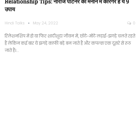
Relationship Tips: नाराज पार्टनर को मनाने में कारगर है ये 9
उपाय
Hindi Talks
May 24, 2022
0
रिलेशनशिप में हो या फिर शादीशुदा जीवन में, छोटे-मोटे लड़ाई-झगड़े चलते रहते
हैं लेकिन कई बार ये झगड़े काफी बड़े बन जाते हैं और कपल्स एक दूसरे से रूठ
जाते हैं।…