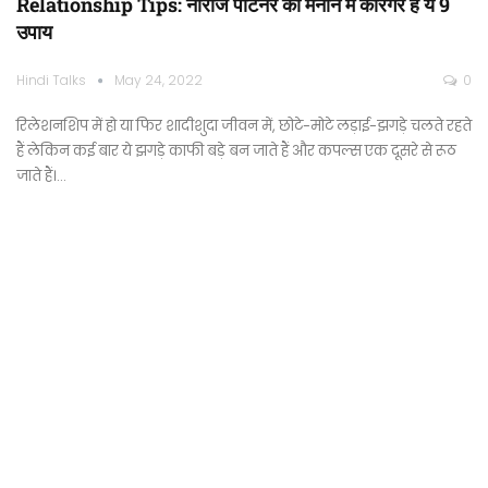
Relationship Tips: नाराज पार्टनर को मनाने में कारगर है ये 9
उपाय
Hindi Talks
May 24, 2022
0
रिलेशनशिप में हो या फिर शादीशुदा जीवन में, छोटे-मोटे लड़ाई-झगड़े चलते रहते
हैं लेकिन कई बार ये झगड़े काफी बड़े बन जाते हैं और कपल्स एक दूसरे से रूठ
जाते हैं।…