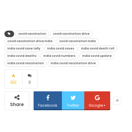
covid vaccination
covid vaccination drive
covid vaccination drive India
covid vaccination India
India covid case tally
India covid cases
India covid death toll
India covid deaths
India covid numbers
India covid update
India covid vaccination
India covid vaccination drive
502
0
Share
Facebook
Twitter
Google+